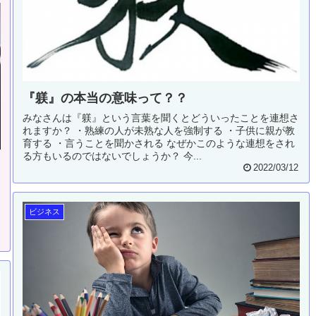
『躾』の本当の意味って？？
みなさんは『躾』という言葉を聞くとどういったことを連想さ
れますか？ ・熟練の人が未熟な人を強制する ・子供に親が教
育する ・言うことを聞かされる なぜかこのような連想をされ
る方もいるのではないでしょうか？ 今...
2022/03/12
」
っ
ビジネス